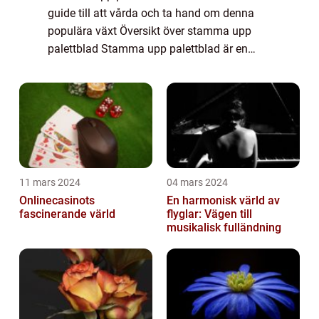
guide till att vårda och ta hand om denna
populära växt Översikt över stamma upp
palettblad Stamma upp palettblad är en
vanlig trädgårdsteknik som används för att
ge stöd och stabilitet åt dessa vackra växt...
11 mars 2024
04 mars 2024
Onlinecasinots
En harmonisk värld av
fascinerande värld
flyglar: Vägen till
musikalisk fulländning