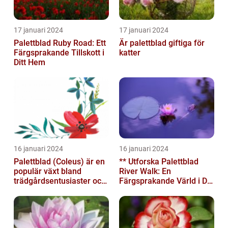
17 januari 2024
17 januari 2024
Palettblad Ruby Road: Ett
Är palettblad giftiga för
Färgsprakande Tillskott i
katter
Ditt Hem
16 januari 2024
16 januari 2024
Palettblad (Coleus) är en
** Utforska Palettblad
populär växt bland
River Walk: En
trädgårdsentusiaster och
Färgsprakande Värld i Din
blomsterälskare
Trädgård**