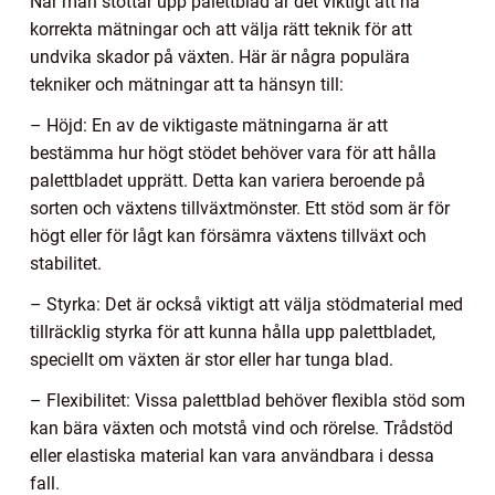
När man stöttar upp palettblad är det viktigt att ha
korrekta mätningar och att välja rätt teknik för att
undvika skador på växten. Här är några populära
tekniker och mätningar att ta hänsyn till:
– Höjd: En av de viktigaste mätningarna är att
bestämma hur högt stödet behöver vara för att hålla
palettbladet upprätt. Detta kan variera beroende på
sorten och växtens tillväxtmönster. Ett stöd som är för
högt eller för lågt kan försämra växtens tillväxt och
stabilitet.
– Styrka: Det är också viktigt att välja stödmaterial med
tillräcklig styrka för att kunna hålla upp palettbladet,
speciellt om växten är stor eller har tunga blad.
– Flexibilitet: Vissa palettblad behöver flexibla stöd som
kan bära växten och motstå vind och rörelse. Trådstöd
eller elastiska material kan vara användbara i dessa
fall.