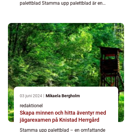
palettblad Stamma upp palettblad är en
vanlig trädgårdsteknik som används för att
ge stöd och stabilitet åt dessa vackra växt...
03 juni 2024
Mikaela Bergholm
redaktionel
Skapa minnen och hitta äventyr med
jägarexamen på Knistad Herrgård
Stamma upp palettblad – en omfattande