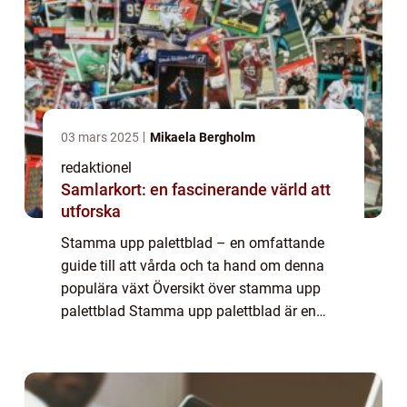
03 mars 2025
Mikaela Bergholm
redaktionel
Samlarkort: en fascinerande värld att
utforska
Stamma upp palettblad – en omfattande
guide till att vårda och ta hand om denna
populära växt Översikt över stamma upp
palettblad Stamma upp palettblad är en
vanlig trädgårdsteknik som används för att
ge stöd och stabilitet åt dessa vackra växt...