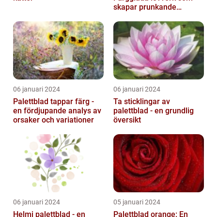
skapar prunkande
trädgårdar
06 januari 2024
06 januari 2024
Palettblad tappar färg -
Ta sticklingar av
en fördjupande analys av
palettblad - en grundlig
orsaker och variationer
översikt
06 januari 2024
05 januari 2024
Helmi palettblad - en
Palettblad orange: En