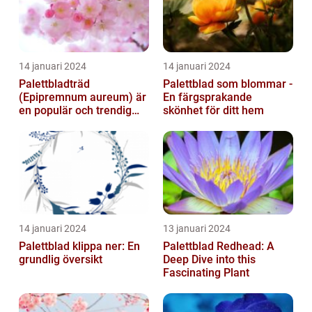
14 januari 2024
14 januari 2024
Palettbladträd
Palettblad som blommar -
(Epipremnum aureum) är
En färgsprakande
en populär och trendig
skönhet för ditt hem
växt som har blivit alltmer
populär de ...
14 januari 2024
13 januari 2024
Palettblad klippa ner: En
Palettblad Redhead: A
grundlig översikt
Deep Dive into this
Fascinating Plant