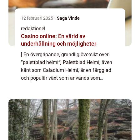
12 februari 2025
Saga Vinde
redaktionel
Casino online: En värld av
underhållning och möjligheter
[ En övergripande, grundlig översikt över
”palettblad helmi”] Palettblad Helmi, även
känt som Caladium Helmi, är en färgglad
och populär växt som används som
prydnadsväxt inomhus. Dess vackra blad
har gjort den till en favorit bland trädg...