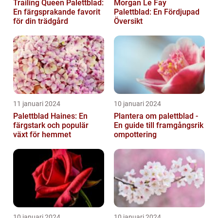
Trailing Queen Palettblad:
Morgan Le Fay
En färgsprakande favorit
Palettblad: En Fördjupad
för din trädgård
Översikt
11 januari 2024
10 januari 2024
Palettblad Haines: En
Plantera om palettblad -
färgstark och populär
En guide till framgångsrik
växt för hemmet
ompottering
10 januari 2024
10 januari 2024