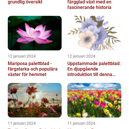
grundlig översikt
färgglad växt med en
fascinerande historia
12 januari 2024
12 januari 2024
Mariposa palettblad -
Uppstammade palettblad:
färgstarka och populära
En djupgående
växter för hemmet
introduktion till denna
populära växt
11 januari 2024
11 januari 2024