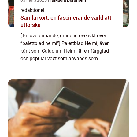
03 mars 2025
Mikaela Bergholm
redaktionel
Samlarkort: en fascinerande värld att
utforska
[ En övergripande, grundlig översikt över
”palettblad helmi”] Palettblad Helmi, även
känt som Caladium Helmi, är en färgglad
och populär växt som används som
prydnadsväxt inomhus. Dess vackra blad
har gjort den till en favorit bland trädg...