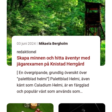
03 juni 2024
Mikaela Bergholm
redaktionel
Skapa minnen och hitta äventyr med
jägarexamen på Knistad Herrgård
[ En övergripande, grundlig översikt över
”palettblad helmi”] Palettblad Helmi, även
känt som Caladium Helmi, är en färgglad
och populär växt som används som
prydnadsväxt inomhus. Dess vackra blad
har gjort den till en favorit bland trädg...