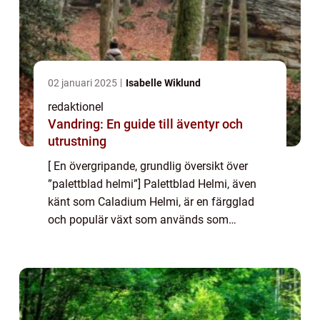
02 januari 2025
Isabelle Wiklund
redaktionel
Vandring: En guide till äventyr och
utrustning
[ En övergripande, grundlig översikt över
”palettblad helmi”] Palettblad Helmi, även
känt som Caladium Helmi, är en färgglad
och populär växt som används som
prydnadsväxt inomhus. Dess vackra blad
har gjort den till en favorit bland trädg...