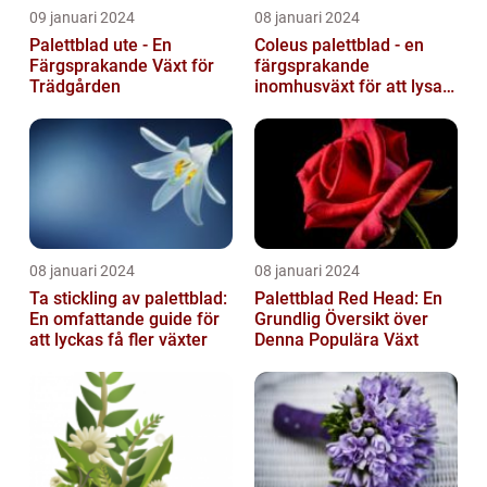
09 januari 2024
08 januari 2024
Palettblad ute - En
Coleus palettblad - en
Färgsprakande Växt för
färgsprakande
Trädgården
inomhusväxt för att lysa
upp ditt hem
08 januari 2024
08 januari 2024
Ta stickling av palettblad:
Palettblad Red Head: En
En omfattande guide för
Grundlig Översikt över
att lyckas få fler växter
Denna Populära Växt