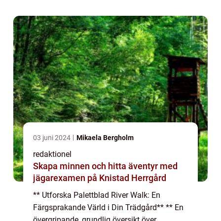
växter som har vuxit i popularitet bl...
03 juni 2024
Mikaela Bergholm
redaktionel
Skapa minnen och hitta äventyr med
jägarexamen på Knistad Herrgård
** Utforska Palettblad River Walk: En
Färgsprakande Värld i Din Trädgård** ** En
övergripande, grundlig översikt över