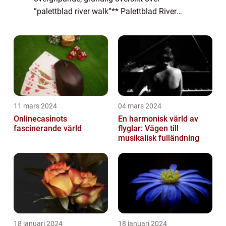
”palettblad river walk”** Palettblad River
Walk är en imponerande och unik sort av
växter som har vuxit i popularitet bl...
11 mars 2024
04 mars 2024
Onlinecasinots
En harmonisk värld av
fascinerande värld
flyglar: Vägen till
musikalisk fulländning
18 januari 2024
18 januari 2024