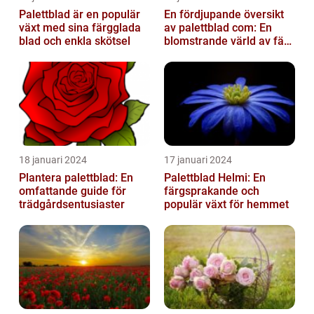
Palettblad är en populär
En fördjupande översikt
växt med sina färgglada
av palettblad com: En
blad och enkla skötsel
blomstrande värld av färg
och variation
18 januari 2024
17 januari 2024
Plantera palettblad: En
Palettblad Helmi: En
omfattande guide för
färgsprakande och
trädgårdsentusiaster
populär växt för hemmet