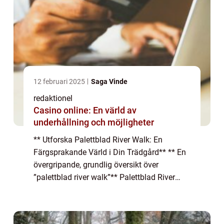
12 februari 2025
Saga Vinde
redaktionel
Casino online: En värld av
underhållning och möjligheter
** Utforska Palettblad River Walk: En
Färgsprakande Värld i Din Trädgård** ** En
övergripande, grundlig översikt över
”palettblad river walk”** Palettblad River
Walk är en imponerande och unik sort av
växter som har vuxit i popularitet bl...