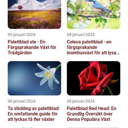
09 januari 2024
08 januari 2024
Palettblad ute - En
Coleus palettblad - en
Färgsprakande Växt för
färgsprakande
Trädgården
inomhusväxt för att lysa
upp ditt hem
08 januari 2024
08 januari 2024
Ta stickling av palettblad:
Palettblad Red Head: En
En omfattande guide för
Grundlig Översikt över
att lyckas få fler växter
Denna Populära Växt