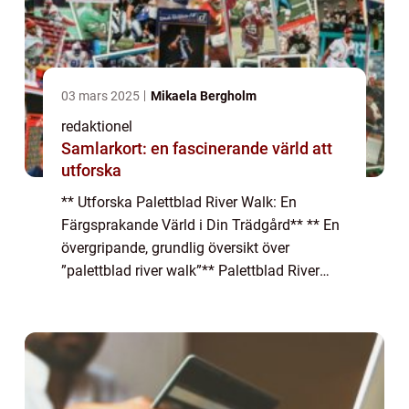
03 mars 2025
Mikaela Bergholm
redaktionel
Samlarkort: en fascinerande värld att
utforska
** Utforska Palettblad River Walk: En
Färgsprakande Värld i Din Trädgård** ** En
övergripande, grundlig översikt över
”palettblad river walk”** Palettblad River
Walk är en imponerande och unik sort av
växter som har vuxit i popularitet bl...