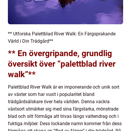
** Utforska Palettblad River Walk: En Färgsprakande
Värld i Din Trädgård**
** En övergripande, grundlig
översikt över ”palettblad river
walk”**
Palettblad River Walk är en imponerande och unik sort
av växter som har vuxit i popularitet bland
trädgårdsälskare över hela världen. Denna vackra
växtsort utmärker sig med sina färgstarka, mönstrade
blad och sitt förmåga att trivas längs vattendrag och i
fuktiga miljöer. Dess lockande namn kommer från dess
förmåga att skapa en ”flod av färger” i din trädgård. På