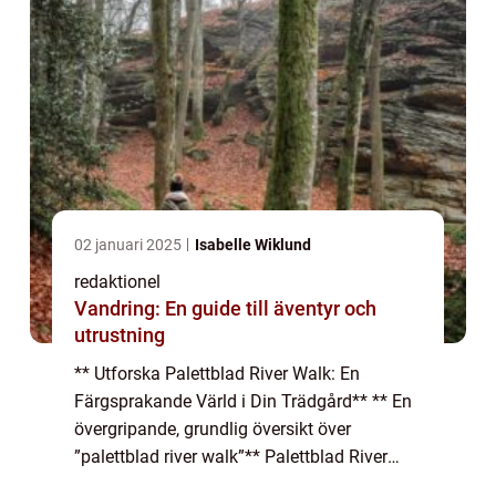
02 januari 2025
Isabelle Wiklund
redaktionel
Vandring: En guide till äventyr och
utrustning
** Utforska Palettblad River Walk: En
Färgsprakande Värld i Din Trädgård** ** En
övergripande, grundlig översikt över
”palettblad river walk”** Palettblad River
Walk är en imponerande och unik sort av