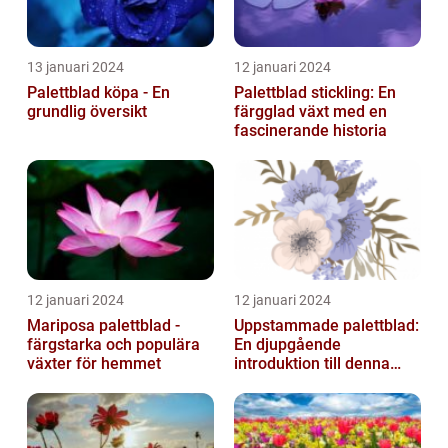
13 januari 2024
12 januari 2024
Palettblad köpa - En
Palettblad stickling: En
grundlig översikt
färgglad växt med en
fascinerande historia
12 januari 2024
12 januari 2024
Mariposa palettblad -
Uppstammade palettblad:
färgstarka och populära
En djupgående
växter för hemmet
introduktion till denna
populära växt