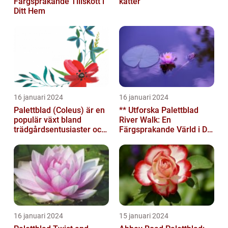
Färgsprakande Tillskott i
katter
Ditt Hem
16 januari 2024
16 januari 2024
Palettblad (Coleus) är en
** Utforska Palettblad
populär växt bland
River Walk: En
trädgårdsentusiaster och
Färgsprakande Värld i Din
blomsterälskare
Trädgård**
16 januari 2024
15 januari 2024