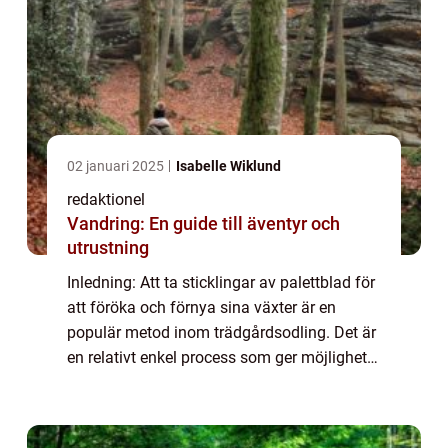
02 januari 2025
Isabelle Wiklund
redaktionel
Vandring: En guide till äventyr och
utrustning
Inledning: Att ta sticklingar av palettblad för
att föröka och förnya sina växter är en
populär metod inom trädgårdsodling. Det är
en relativt enkel process som ger möjlighet
att skapa fler exemplar av denna vackra och
färgglada växt. I denna artikel...