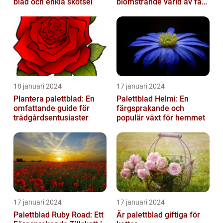
blad och enkla skötsel
blomstrande värld av färg
och variation
18 januari 2024
17 januari 2024
Plantera palettblad: En
Palettblad Helmi: En
omfattande guide för
färgsprakande och
trädgårdsentusiaster
populär växt för hemmet
17 januari 2024
17 januari 2024
Palettblad Ruby Road: Ett
Är palettblad giftiga för