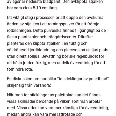
avlägsnar nedersta bladparet. Den avklippta stjälken
bör vara cirka 5-10 cm lång.
Ett viktigt steg i processen är att doppa den avskurna
änden av stjälken i ett rotningspulver för att främja
rotbildningen. Detta pulverska finnas tillgängligt på de
flesta plantskolor och trädgårdscenter. Därefter
planteras den klippta stjälken i en fuktig och
väldränerad jordblandning och placeras på en ljus plats
utan direkt solljus. Bevattning bör ske regelbundet för
att hålla jorden fuktig, men undvik övervattning för att
förhindra röta.
En diskussion om hur olika ”ta sticklingar av palettblad”
skiljer sig från varandra:
När man tar sticklingar av palettblad kan det finnas
vissa skillnader beroende på vilken sort man arbetar
med. Vissa arter kan vara mer känsliga för övervattning,
medan andra kan vara mer lättrotade och