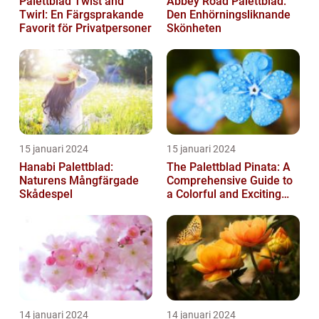
Palettblad Twist and
Abbey Road Palettblad:
Twirl: En Färgsprakande
Den Enhörningsliknande
Favorit för Privatpersoner
Skönheten
15 januari 2024
15 januari 2024
Hanabi Palettblad:
The Palettblad Pinata: A
Naturens Mångfärgade
Comprehensive Guide to
Skådespel
a Colorful and Exciting
Plant
14 januari 2024
14 januari 2024