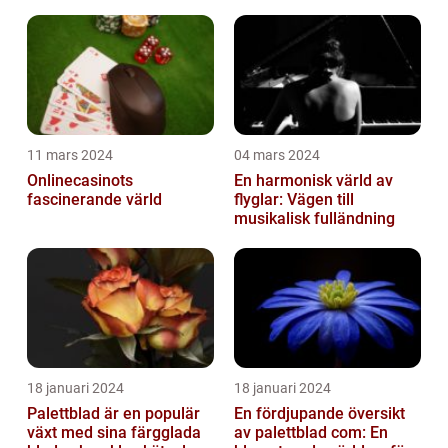
färgglada växt. I denna artikel...
11 mars 2024
04 mars 2024
Onlinecasinots
En harmonisk värld av
fascinerande värld
flyglar: Vägen till
musikalisk fulländning
18 januari 2024
18 januari 2024
Palettblad är en populär
En fördjupande översikt
växt med sina färgglada
av palettblad com: En