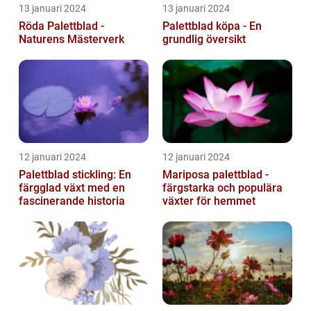
13 januari 2024
13 januari 2024
Röda Palettblad -
Palettblad köpa - En
Naturens Mästerverk
grundlig översikt
12 januari 2024
12 januari 2024
Palettblad stickling: En
Mariposa palettblad -
färgglad växt med en
färgstarka och populära
fascinerande historia
växter för hemmet