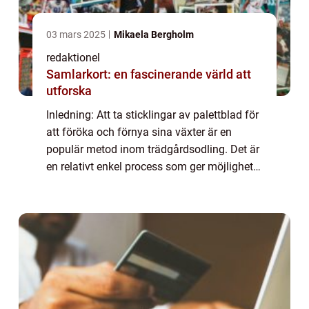
03 mars 2025
Mikaela Bergholm
redaktionel
Samlarkort: en fascinerande värld att
utforska
Inledning: Att ta sticklingar av palettblad för
att föröka och förnya sina växter är en
populär metod inom trädgårdsodling. Det är
en relativt enkel process som ger möjlighet
att skapa fler exemplar av denna vackra och
färgglada växt. I denna artikel...