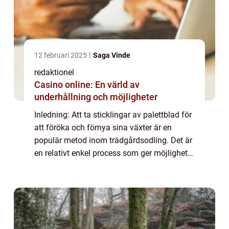
12 februari 2025
Saga Vinde
redaktionel
Casino online: En värld av
underhållning och möjligheter
Inledning: Att ta sticklingar av palettblad för
att föröka och förnya sina växter är en
populär metod inom trädgårdsodling. Det är
en relativt enkel process som ger möjlighet
att skapa fler exemplar av denna vackra och
färgglada växt. I denna artikel...