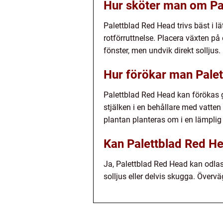
Hur sköter man om Pa
Palettblad Red Head trivs bäst i lä
rotförruttnelse. Placera växten på 
fönster, men undvik direkt solljus.
Hur förökar man Pale
Palettblad Red Head kan förökas g
stjälken i en behållare med vatten e
plantan planteras om i en lämplig
Kan Palettblad Red H
Ja, Palettblad Red Head kan odlas
solljus eller delvis skugga. Överv