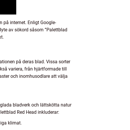
 på internet. Enligt Google-
 Byte av sökord såsom ”Palettblad
t.
tionen på deras blad. Vissa sorter
så variera, från hjärtformade till
iaster och inomhusodlare att välja
glada bladverk och lättskötta natur
alettblad Red Head inkluderar:
iga klimat.