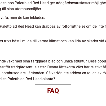
ionen hos Palettblad Red Head ger trädgårdsentusiaster möjlighet
till sina utomhusmiljöer.
vt få, men de kan inkludera:
Palettblad Red Head kan drabbas av rotförruttnelse om de inte få
xt trivs bäst i milda till varma klimat och kan lida av skador vi
nde växt med sina färgglada blad och unika struktur. Dess popul
ter för trädgårdsentusiaster. Denna lättskötta växt har relativt f
nomhusodlare i årtionden. Så varför inte addera en touch av röd 
d en Palettblad Red Head-planta?
FAQ