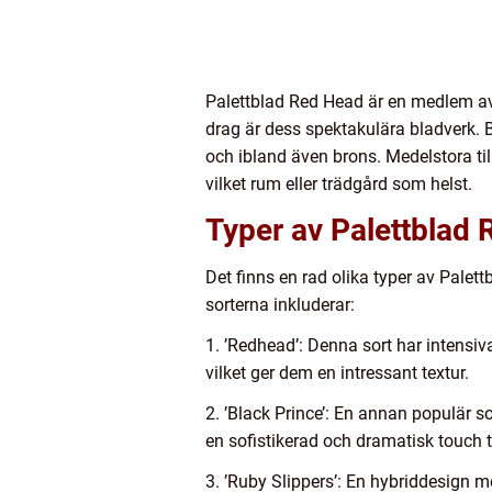
Palettblad Red Head är en medlem av
drag är dess spektakulära bladverk. B
och ibland även brons. Medelstora till
vilket rum eller trädgård som helst.
Typer av Palettblad
Det finns en rad olika typer av Pale
sorterna inkluderar:
1. ’Redhead’: Denna sort har intensiv
vilket ger dem en intressant textur.
2. ’Black Prince’: En annan populär so
en sofistikerad och dramatisk touch ti
3. ’Ruby Slippers’: En hybriddesign 