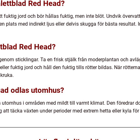
lettblad Red Head?
tt fuktig jord och bör hållas fuktig, men inte blöt. Undvik övervat
en plats med indirekt ljus eller delvis skugga för bästa resultat
ttblad Red Head?
enom sticklingar. Ta en frisk stjälk från moderplantan och avl
ller fuktig jord och håll den fuktig tills rötter bildas. När röttern
 kruka.
ead odlas utomhus?
 utomhus i områden med mildt till varmt klimat. Den föredrar d
äg att täcka växten under perioder med extrem hetta eller kyla fö