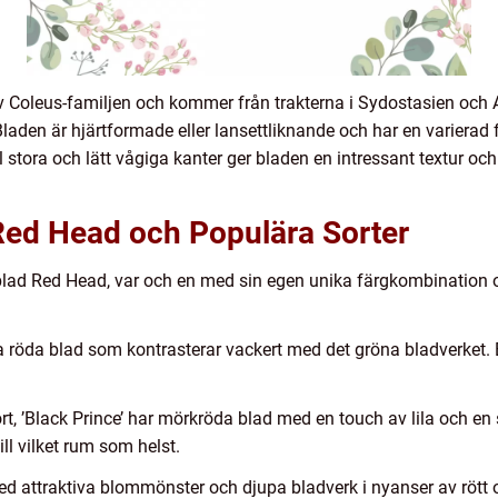
 Coleus-familjen och kommer från trakterna i Sydostasien och 
laden är hjärtformade eller lansettliknande och har en varierad 
 stora och lätt vågiga kanter ger bladen en intressant textur och
 Red Head och Populära Sorter
ttblad Red Head, var och en med sin egen unika färgkombination 
a röda blad som kontrasterar vackert med det gröna bladverket. 
rt, ’Black Prince’ har mörkröda blad med en touch av lila och en 
ll vilket rum som helst.
med attraktiva blommönster och djupa bladverk i nyanser av röt