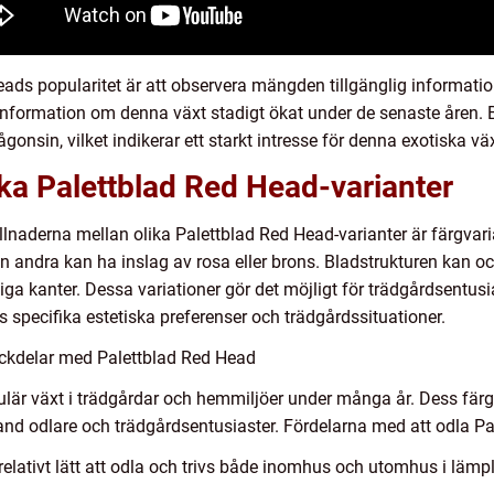
ads popularitet är att observera mängden tillgänglig information
information om denna växt stadigt ökat under de senaste åren.
onsin, vilket indikerar ett starkt intresse för denna exotiska väx
ika Palettblad Red Head-varianter
naderna mellan olika Palettblad Red Head-varianter är färgvaria
 andra kan ha inslag av rosa eller brons. Bladstrukturen kan ock
giga kanter. Dessa variationer gör det möjligt för trädgårdsentus
 specifika estetiska preferenser och trädgårdssituationer.
ckdelar med Palettblad Red Head
ulär växt i trädgårdar och hemmiljöer under många år. Dess färg
 bland odlare och trädgårdsentusiaster. Fördelarna med att odla P
relativt lätt att odla och trivs både inomhus och utomhus i lämpl