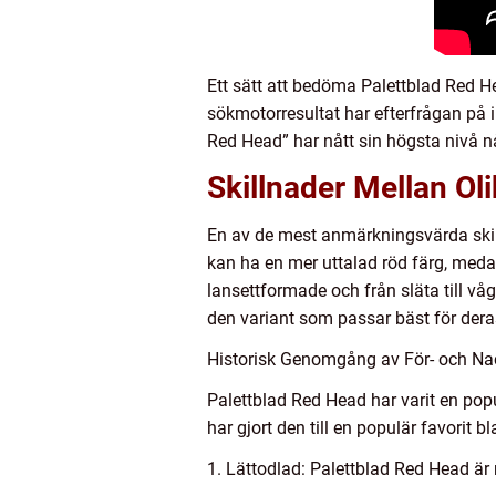
Ett sätt att bedöma Palettblad Red He
sökmotorresultat har efterfrågan på 
Red Head” har nått sin högsta nivå någ
Skillnader Mellan Ol
En av de mest anmärkningsvärda skill
kan ha en mer uttalad röd färg, medan
lansettformade och från släta till vå
den variant som passar bäst för deras
Historisk Genomgång av För- och Na
Palettblad Red Head har varit en pop
har gjort den till en populär favorit
1. Lättodlad: Palettblad Red Head är 