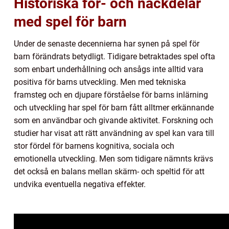
Historiska för- och nackdelar
med spel för barn
Under de senaste decennierna har synen på spel för
barn förändrats betydligt. Tidigare betraktades spel ofta
som enbart underhållning och ansågs inte alltid vara
positiva för barns utveckling. Men med tekniska
framsteg och en djupare förståelse för barns inlärning
och utveckling har spel för barn fått alltmer erkännande
som en användbar och givande aktivitet. Forskning och
studier har visat att rätt användning av spel kan vara till
stor fördel för barnens kognitiva, sociala och
emotionella utveckling. Men som tidigare nämnts krävs
det också en balans mellan skärm- och speltid för att
undvika eventuella negativa effekter.