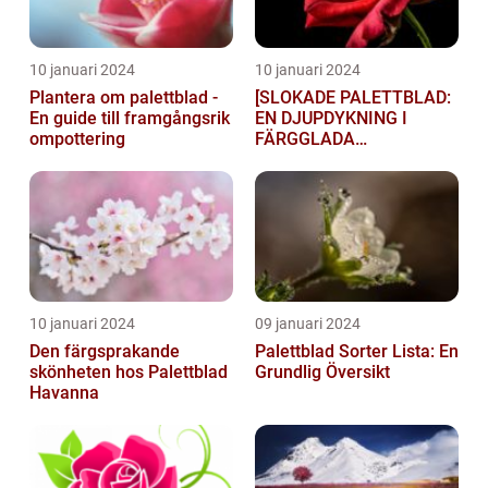
10 januari 2024
10 januari 2024
Plantera om palettblad -
[SLOKADE PALETTBLAD:
En guide till framgångsrik
EN DJUPDYKNING I
ompottering
FÄRGGLADA
LYGTSORTEXIENS
UNDERBARA VÄRLD]
10 januari 2024
09 januari 2024
Den färgsprakande
Palettblad Sorter Lista: En
skönheten hos Palettblad
Grundlig Översikt
Havanna