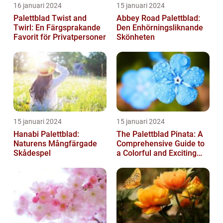
16 januari 2024
15 januari 2024
Palettblad Twist and
Abbey Road Palettblad:
Twirl: En Färgsprakande
Den Enhörningsliknande
Favorit för Privatpersoner
Skönheten
15 januari 2024
15 januari 2024
Hanabi Palettblad:
The Palettblad Pinata: A
Naturens Mångfärgade
Comprehensive Guide to
Skådespel
a Colorful and Exciting
Plant