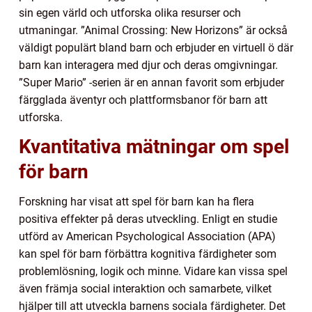
sin egen värld och utforska olika resurser och
utmaningar. ”Animal Crossing: New Horizons” är också
väldigt populärt bland barn och erbjuder en virtuell ö där
barn kan interagera med djur och deras omgivningar.
”Super Mario” -serien är en annan favorit som erbjuder
färgglada äventyr och plattformsbanor för barn att
utforska.
Kvantitativa mätningar om spel
för barn
Forskning har visat att spel för barn kan ha flera
positiva effekter på deras utveckling. Enligt en studie
utförd av American Psychological Association (APA)
kan spel för barn förbättra kognitiva färdigheter som
problemlösning, logik och minne. Vidare kan vissa spel
även främja social interaktion och samarbete, vilket
hjälper till att utveckla barnens sociala färdigheter. Det