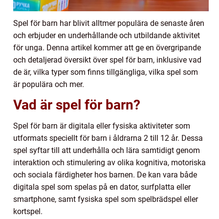
Spel för barn har blivit alltmer populära de senaste åren
och erbjuder en underhållande och utbildande aktivitet
för unga. Denna artikel kommer att ge en övergripande
och detaljerad översikt över spel för barn, inklusive vad
de är, vilka typer som finns tillgängliga, vilka spel som
är populära och mer.
Vad är spel för barn?
Spel för barn är digitala eller fysiska aktiviteter som
utformats speciellt för barn i åldrarna 2 till 12 år. Dessa
spel syftar till att underhålla och lära samtidigt genom
interaktion och stimulering av olika kognitiva, motoriska
och sociala färdigheter hos barnen. De kan vara både
digitala spel som spelas på en dator, surfplatta eller
smartphone, samt fysiska spel som spelbrädspel eller
kortspel.