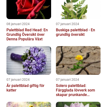
08 januari 2024
07 januari 2024
Palettblad Red Head: En
Buskiga palettblad - En
Grundlig Översikt över
grundlig översikt
Denna Populära Växt
07 januari 2024
07 januari 2024
Är palettblad giftig för
Solero palettblad:
katter
Färgglada lövverk som
skapar prunkande
trädgårdar