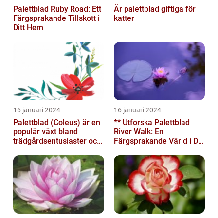
Palettblad Ruby Road: Ett
Är palettblad giftiga för
Färgsprakande Tillskott i
katter
Ditt Hem
16 januari 2024
16 januari 2024
Palettblad (Coleus) är en
** Utforska Palettblad
populär växt bland
River Walk: En
trädgårdsentusiaster och
Färgsprakande Värld i Din
blomsterälskare
Trädgård**