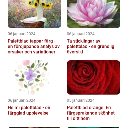
06 januari 2024
06 januari 2024
Palettblad tappar färg -
Ta sticklingar av
en fördjupande analys av
palettblad - en grundlig
orsaker och variationer
översikt
06 januari 2024
05 januari 2024
Helmi palettblad - en
Palettblad orange: En
färgglad upplevelse
färgsprakande skönhet
till ditt hem