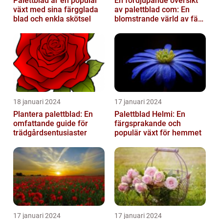
Palettblad är en populär
En fördjupande översikt
växt med sina färgglada
av palettblad com: En
blad och enkla skötsel
blomstrande värld av färg
och variation
18 januari 2024
17 januari 2024
Plantera palettblad: En
Palettblad Helmi: En
omfattande guide för
färgsprakande och
trädgårdsentusiaster
populär växt för hemmet
17 januari 2024
17 januari 2024