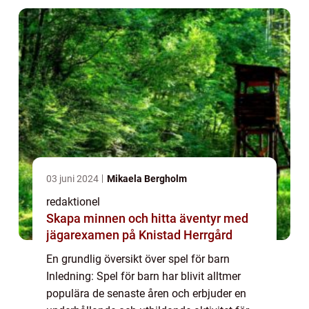
spe...
03 juni 2024
Mikaela Bergholm
redaktionel
Skapa minnen och hitta äventyr med
jägarexamen på Knistad Herrgård
En grundlig översikt över spel för barn
Inledning: Spel för barn har blivit alltmer
populära de senaste åren och erbjuder en