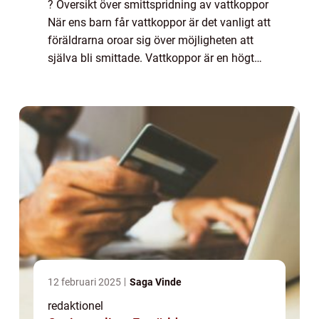
? Översikt över smittspridning av vattkoppor
När ens barn får vattkoppor är det vanligt att
föräldrarna oroar sig över möjligheten att
själva bli smittade. Vattkoppor är en högt
smittsam virussjukdom, och det är därför
viktigt att förstå hur den spri...
12 februari 2025
Saga Vinde
redaktionel