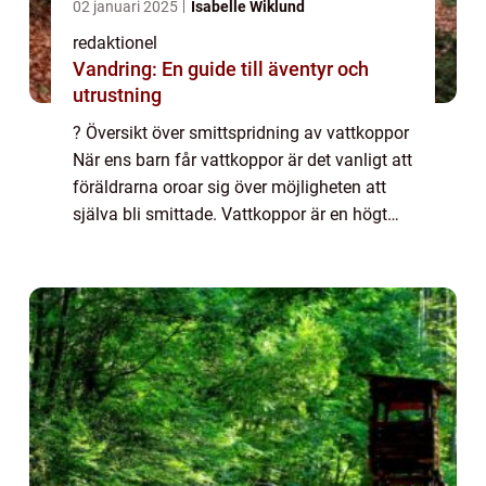
02 januari 2025
Isabelle Wiklund
redaktionel
Vandring: En guide till äventyr och
utrustning
? Översikt över smittspridning av vattkoppor
När ens barn får vattkoppor är det vanligt att
föräldrarna oroar sig över möjligheten att
själva bli smittade. Vattkoppor är en högt
smittsam virussjukdom, och det är därför
viktigt att förstå hur den spri...