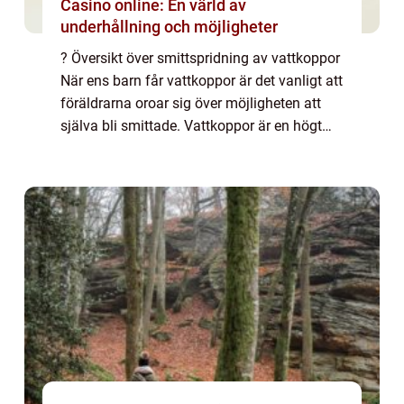
Casino online: En värld av
underhållning och möjligheter
? Översikt över smittspridning av vattkoppor
När ens barn får vattkoppor är det vanligt att
föräldrarna oroar sig över möjligheten att
själva bli smittade. Vattkoppor är en högt
smittsam virussjukdom, och det är därför
viktigt att förstå hur den spri...