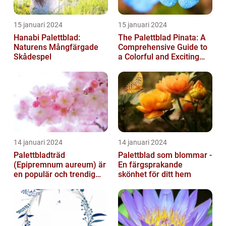
15 januari 2024
15 januari 2024
Hanabi Palettblad:
The Palettblad Pinata: A
Naturens Mångfärgade
Comprehensive Guide to
Skådespel
a Colorful and Exciting
Plant
14 januari 2024
14 januari 2024
Palettbladträd
Palettblad som blommar -
(Epipremnum aureum) är
En färgsprakande
en populär och trendig
skönhet för ditt hem
växt som har blivit alltmer
populär de ...