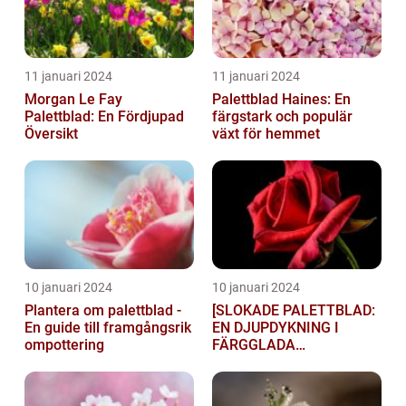
11 januari 2024
11 januari 2024
Morgan Le Fay
Palettblad Haines: En
Palettblad: En Fördjupad
färgstark och populär
Översikt
växt för hemmet
10 januari 2024
10 januari 2024
Plantera om palettblad -
[SLOKADE PALETTBLAD:
En guide till framgångsrik
EN DJUPDYKNING I
ompottering
FÄRGGLADA
LYGTSORTEXIENS
UNDERBARA VÄRLD]