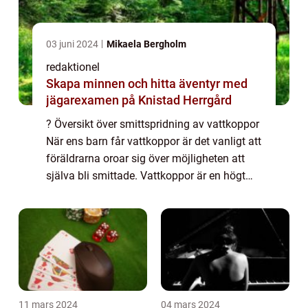
03 juni 2024
Mikaela Bergholm
redaktionel
Skapa minnen och hitta äventyr med
jägarexamen på Knistad Herrgård
? Översikt över smittspridning av vattkoppor
När ens barn får vattkoppor är det vanligt att
föräldrarna oroar sig över möjligheten att
själva bli smittade. Vattkoppor är en högt
smittsam virussjukdom, och det är därför
viktigt att förstå hur den spri...
11 mars 2024
04 mars 2024