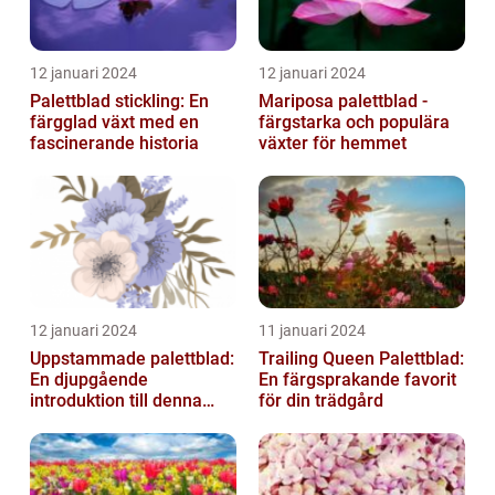
12 januari 2024
12 januari 2024
Palettblad stickling: En
Mariposa palettblad -
färgglad växt med en
färgstarka och populära
fascinerande historia
växter för hemmet
12 januari 2024
11 januari 2024
Uppstammade palettblad:
Trailing Queen Palettblad:
En djupgående
En färgsprakande favorit
introduktion till denna
för din trädgård
populära växt