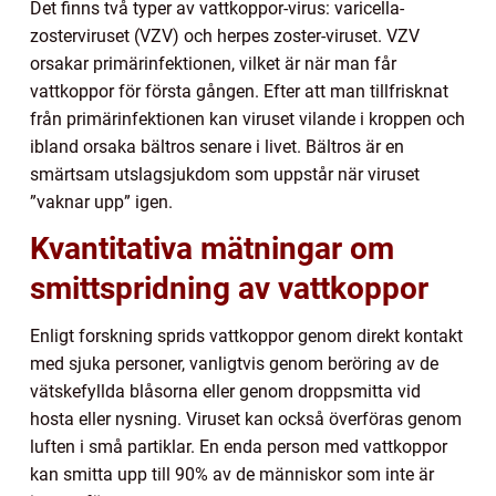
Det finns två typer av vattkoppor-virus: varicella-
zosterviruset (VZV) och herpes zoster-viruset. VZV
orsakar primärinfektionen, vilket är när man får
vattkoppor för första gången. Efter att man tillfrisknat
från primärinfektionen kan viruset vilande i kroppen och
ibland orsaka bältros senare i livet. Bältros är en
smärtsam utslagsjukdom som uppstår när viruset
”vaknar upp” igen.
Kvantitativa mätningar om
smittspridning av vattkoppor
Enligt forskning sprids vattkoppor genom direkt kontakt
med sjuka personer, vanligtvis genom beröring av de
vätskefyllda blåsorna eller genom droppsmitta vid
hosta eller nysning. Viruset kan också överföras genom
luften i små partiklar. En enda person med vattkoppor
kan smitta upp till 90% av de människor som inte är