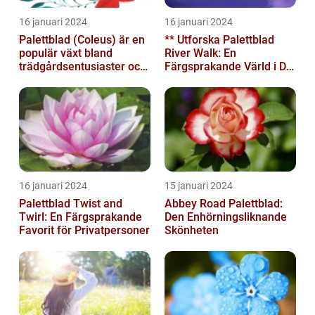
16 januari 2024
16 januari 2024
Palettblad (Coleus) är en
** Utforska Palettblad
populär växt bland
River Walk: En
trädgårdsentusiaster och
Färgsprakande Värld i Din
blomsterälskare
Trädgård**
16 januari 2024
15 januari 2024
Palettblad Twist and
Abbey Road Palettblad:
Twirl: En Färgsprakande
Den Enhörningsliknande
Favorit för Privatpersoner
Skönheten