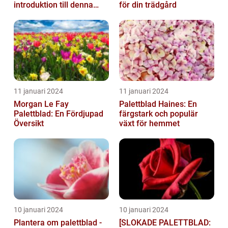
introduktion till denna
för din trädgård
populära växt
11 januari 2024
11 januari 2024
Morgan Le Fay
Palettblad Haines: En
Palettblad: En Fördjupad
färgstark och populär
Översikt
växt för hemmet
10 januari 2024
10 januari 2024
Plantera om palettblad -
[SLOKADE PALETTBLAD: