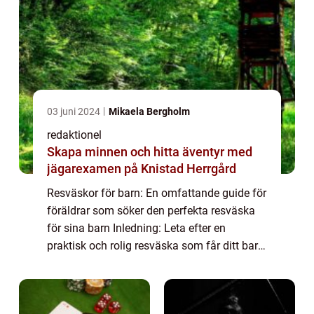
03 juni 2024
Mikaela Bergholm
redaktionel
Skapa minnen och hitta äventyr med
jägarexamen på Knistad Herrgård
Resväskor för barn: En omfattande guide för
föräldrar som söker den perfekta resväska
för sina barn Inledning: Leta efter en
praktisk och rolig resväska som får ditt barn
att längta efter att utforska världen? Då har
du kommit rätt! I denna artikel k...