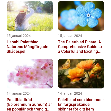
15 januari 2024
15 januari 2024
Hanabi Palettblad:
The Palettblad Pinata: A
Naturens Mångfärgade
Comprehensive Guide to
Skådespel
a Colorful and Exciting
Plant
14 januari 2024
14 januari 2024
Palettbladträd
Palettblad som blommar -
(Epipremnum aureum) är
En färgsprakande
en populär och trendig
skönhet för ditt hem