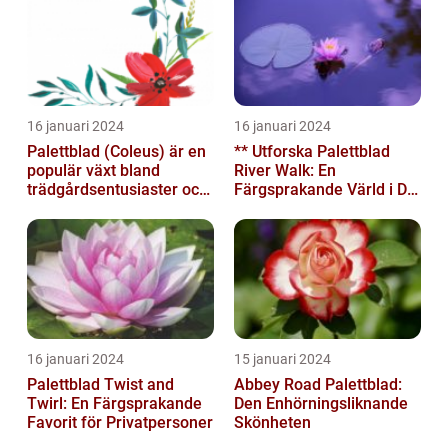
16 januari 2024
16 januari 2024
Palettblad (Coleus) är en
** Utforska Palettblad
populär växt bland
River Walk: En
trädgårdsentusiaster och
Färgsprakande Värld i Din
blomsterälskare
Trädgård**
16 januari 2024
15 januari 2024
Palettblad Twist and
Abbey Road Palettblad:
Twirl: En Färgsprakande
Den Enhörningsliknande
Favorit för Privatpersoner
Skönheten