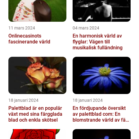
11 mars 2024
04 mars 2024
Onlinecasinots
En harmonisk värld av
fascinerande värld
flyglar: Vägen till
musikalisk fulländning
18 januari 2024
18 januari 2024
Palettblad är en populär
En fördjupande översikt
växt med sina färgglada
av palettblad com: En
blad och enkla skötsel
blomstrande värld av färg
och variation