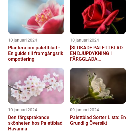
10 januari 2024
10 januari 2024
Plantera om palettblad -
[SLOKADE PALETTBLAD:
En guide till framgångsrik
EN DJUPDYKNING I
ompottering
FÄRGGLADA
LYGTSORTEXIENS
UNDERBARA VÄRLD]
10 januari 2024
09 januari 2024
Den färgsprakande
Palettblad Sorter Lista: En
skönheten hos Palettblad
Grundlig Översikt
Havanna