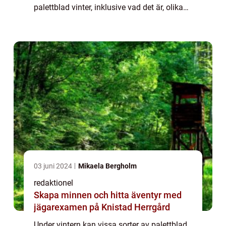
palettblad vinter, inklusive vad det är, olika
typer av palettblad vinter, kvantitativa
mätningar av deras övervintringsfö...
03 juni 2024
Mikaela Bergholm
redaktionel
Skapa minnen och hitta äventyr med
jägarexamen på Knistad Herrgård
Under vintern kan vissa sorter av palettblad