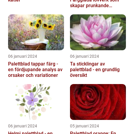
skapar prunkande
trädgårdar
06 januari 2024
06 januari 2024
Palettblad tappar färg -
Ta sticklingar av
en fördjupande analys av
palettblad - en grundlig
orsaker och variationer
översikt
06 januari 2024
05 januari 2024
Helmi palettblad - en
Palettblad orange: En