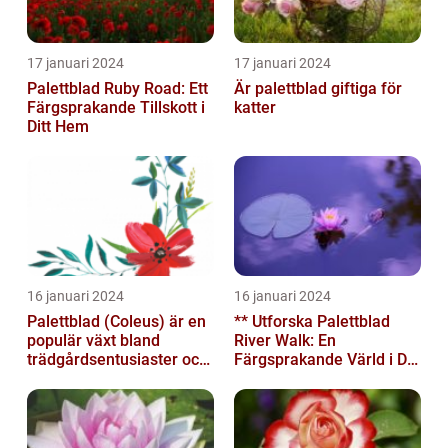
17 januari 2024
17 januari 2024
Palettblad Ruby Road: Ett
Är palettblad giftiga för
Färgsprakande Tillskott i
katter
Ditt Hem
16 januari 2024
16 januari 2024
Palettblad (Coleus) är en
** Utforska Palettblad
populär växt bland
River Walk: En
trädgårdsentusiaster och
Färgsprakande Värld i Din
blomsterälskare
Trädgård**