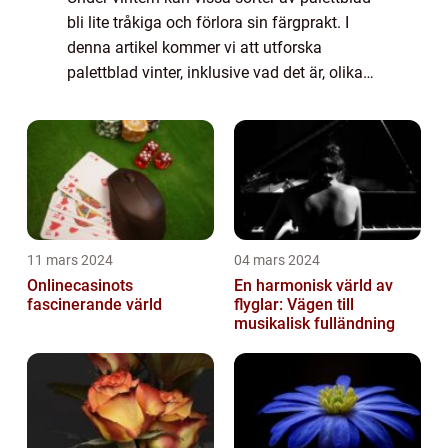
bli lite tråkiga och förlora sin färgprakt. I
denna artikel kommer vi att utforska
palettblad vinter, inklusive vad det är, olika
typer av palettblad vinter, kvantitativa
mätningar av deras övervintringsfö...
11 mars 2024
04 mars 2024
Onlinecasinots
En harmonisk värld av
fascinerande värld
flyglar: Vägen till
musikalisk fulländning