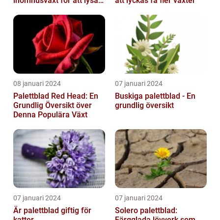
inomhusväxt för att lysa
att lyckas få fler växter
upp ditt hem
08 januari 2024
07 januari 2024
Palettblad Red Head: En
Buskiga palettblad - En
Grundlig Översikt över
grundlig översikt
Denna Populära Växt
07 januari 2024
07 januari 2024
Är palettblad giftig för
Solero palettblad:
katter
Färgglada lövverk som