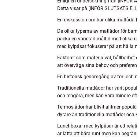
Enligt en undersökning från [INFÖ
Detta visar på [INFÖR SLUTSATS E
En diskussion om hur olika matlåda fö
De olika typerna av matlådor för barn
packa en varierad måltid med olika r
med kylpåsar fokuserar på att hålla
Faktorer som materialval, hållbarhet o
att överväga sina behov och preferen
En historisk genomgång av för- och 
Traditionella matlådor har varit popul
och rengöra, men kan vara mindre effe
Termoslådor har blivit alltmer populä
dyrare än traditionella matlådor och 
Lunchboxar med kylpåsar är ett relativ
är lätta att bära runt men kan begrän