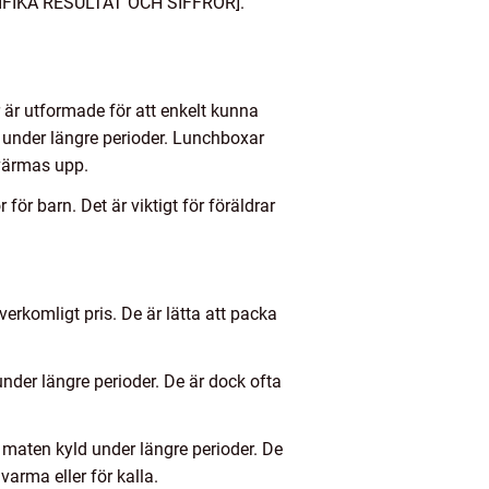
ECIFIKA RESULTAT OCH SIFFROR].
r är utformade för att enkelt kunna
 under längre perioder. Lunchboxar
värmas upp.
ör barn. Det är viktigt för föräldrar
verkomligt pris. De är lätta att packa
nder längre perioder. De är dock ofta
a maten kyld under längre perioder. De
varma eller för kalla.