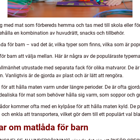
g med mat som förbereds hemma och tas med till skola eller för
ehålla en kombination av huvudrätt, snacks och tillbehör.
 för barn – vad det är, vilka typer som finns, vilka som är pop
 för barn att välja mellan. Här är några av de populäraste typerna
 allmänhet utrustade med separata fack för olika matvaror. De ä
n. Vanligtvis är de gjorda av plast och är lätt att rengöra.
för att hålla maten varm under längre perioder. De är ofta gjorda
 idealiska för mat som behöver hålla sig varm, som soppor och gr
dor kommer ofta med en kylpåse för att hålla maten kyld. De pa
och enkla att transportera, vilket gör dem till ett populärt val bl
ar om matlåda för barn