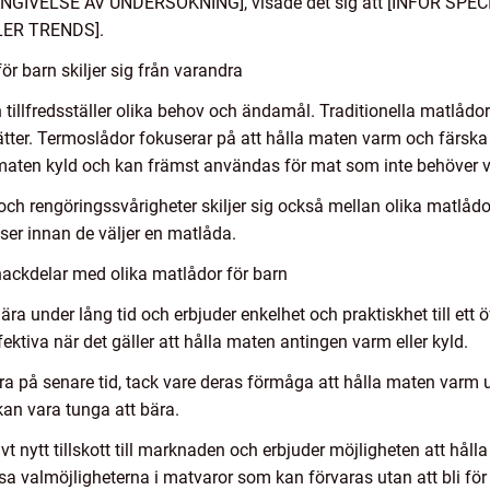
R ANGIVELSE AV UNDERSÖKNING], visade det sig att [INFÖR SP
LLER TRENDS].
r barn skiljer sig från varandra
 tillfredsställer olika behov och ändamål. Traditionella matlådo
ätter. Termoslådor fokuserar på att hålla maten varm och färska
 maten kyld och kan främst användas för mat som inte behöver 
ch rengöringssvårigheter skiljer sig också mellan olika matlådor f
ser innan de väljer en matlåda.
nackdelar med olika matlådor för barn
ära under lång tid och erbjuder enkelhet och praktiskhet till ett ö
ktiva när det gäller att hålla maten antingen varm eller kyld.
ra på senare tid, tack vare deras förmåga att hålla maten varm u
kan vara tunga att bära.
t nytt tillskott till marknaden och erbjuder möjligheten att håll
sa valmöjligheterna i matvaror som kan förvaras utan att bli för 