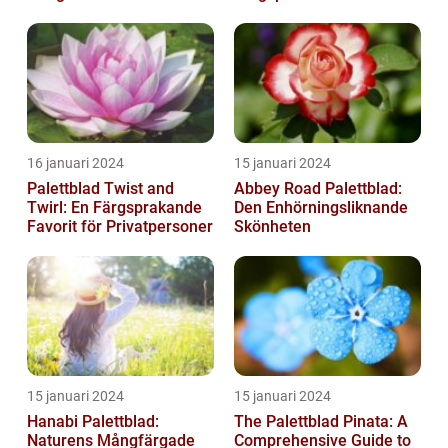
blomsterälskare
Trädgård**
16 januari 2024
15 januari 2024
Palettblad Twist and
Abbey Road Palettblad:
Twirl: En Färgsprakande
Den Enhörningsliknande
Favorit för Privatpersoner
Skönheten
15 januari 2024
15 januari 2024
Hanabi Palettblad:
The Palettblad Pinata: A
Naturens Mångfärgade
Comprehensive Guide to