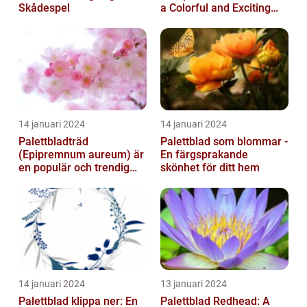
Skådespel
a Colorful and Exciting
Plant
14 januari 2024
14 januari 2024
Palettbladträd
Palettblad som blommar -
(Epipremnum aureum) är
En färgsprakande
en populär och trendig
skönhet för ditt hem
växt som har blivit alltmer
populär de ...
14 januari 2024
13 januari 2024
Palettblad klippa ner: En
Palettblad Redhead: A