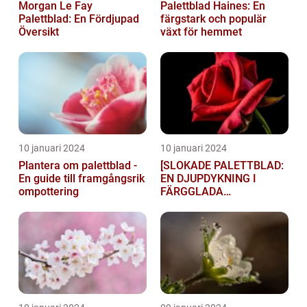
Morgan Le Fay
Palettblad Haines: En
Palettblad: En Fördjupad
färgstark och populär
Översikt
växt för hemmet
10 januari 2024
10 januari 2024
Plantera om palettblad -
[SLOKADE PALETTBLAD:
En guide till framgångsrik
EN DJUPDYKNING I
ompottering
FÄRGGLADA
LYGTSORTEXIENS
UNDERBARA VÄRLD]