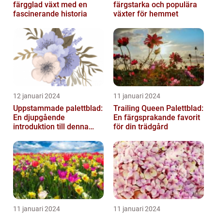
färgglad växt med en
färgstarka och populära
fascinerande historia
växter för hemmet
12 januari 2024
11 januari 2024
Uppstammade palettblad:
Trailing Queen Palettblad:
En djupgående
En färgsprakande favorit
introduktion till denna
för din trädgård
populära växt
11 januari 2024
11 januari 2024