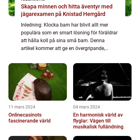
Skapa minnen och hitta äventyr med
jägarexamen på Knistad Herrgård
Inledning: Klocka barn har blivit allt mer
populära som en smart lösning för föräldrar
att hålla koll på sina små barn. Denna
artikel kommer att ge en övergripande,
grundlig översikt över klocka barn och
utforska olika typer, popularitet, kvantitativ...
11 mars 2024
04 mars 2024
Onlinecasinots
En harmonisk värld av
fascinerande värld
flyglar: Vägen till
musikalisk fulländning