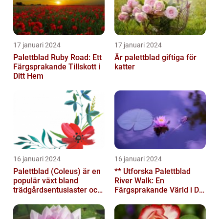
17 januari 2024
17 januari 2024
Palettblad Ruby Road: Ett
Är palettblad giftiga för
Färgsprakande Tillskott i
katter
Ditt Hem
16 januari 2024
16 januari 2024
Palettblad (Coleus) är en
** Utforska Palettblad
populär växt bland
River Walk: En
trädgårdsentusiaster och
Färgsprakande Värld i Din
blomsterälskare
Trädgård**