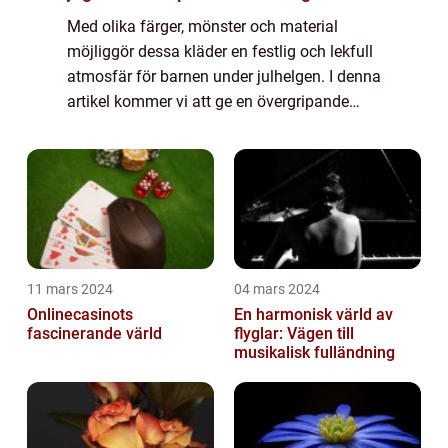
Med olika färger, mönster och material
möjliggör dessa kläder en festlig och lekfull
atmosfär för barnen under julhelgen. I denna
artikel kommer vi att ge en övergripande
översikt av julkläder för barn, presentera
olika typer av julkläder, diskutera ...
11 mars 2024
04 mars 2024
Onlinecasinots
En harmonisk värld av
fascinerande värld
flyglar: Vägen till
musikalisk fulländning