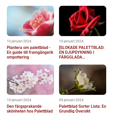
10 januari 2024
10 januari 2024
Plantera om palettblad -
[SLOKADE PALETTBLAD:
En guide till framgångsrik
EN DJUPDYKNING I
ompottering
FÄRGGLADA
LYGTSORTEXIENS
UNDERBARA VÄRLD]
10 januari 2024
09 januari 2024
Den färgsprakande
Palettblad Sorter Lista: En
skönheten hos Palettblad
Grundlig Översikt