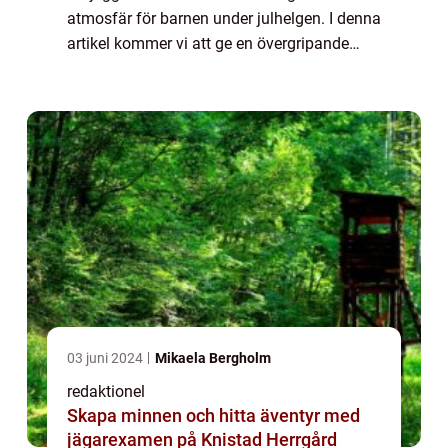
atmosfär för barnen under julhelgen. I denna
artikel kommer vi att ge en övergripande
översikt av julkläder för barn, presentera
olika typer av julkläder, diskutera ...
03 juni 2024
Mikaela Bergholm
redaktionel
Skapa minnen och hitta äventyr med
jägarexamen på Knistad Herrgård