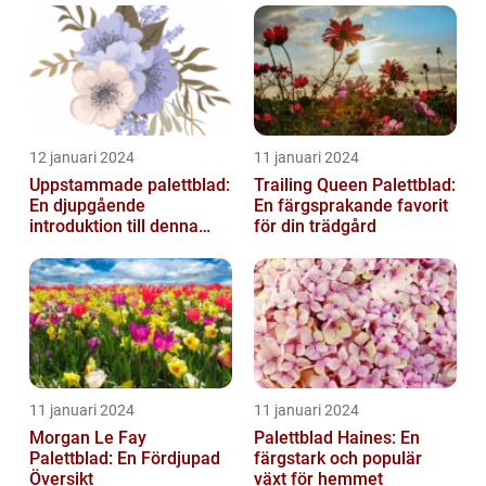
12 januari 2024
11 januari 2024
Uppstammade palettblad:
Trailing Queen Palettblad:
En djupgående
En färgsprakande favorit
introduktion till denna
för din trädgård
populära växt
11 januari 2024
11 januari 2024
Morgan Le Fay
Palettblad Haines: En
Palettblad: En Fördjupad
färgstark och populär
Översikt
växt för hemmet