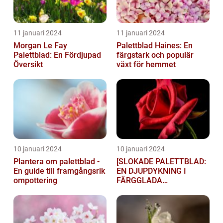
11 januari 2024
11 januari 2024
Morgan Le Fay
Palettblad Haines: En
Palettblad: En Fördjupad
färgstark och populär
Översikt
växt för hemmet
10 januari 2024
10 januari 2024
Plantera om palettblad -
[SLOKADE PALETTBLAD:
En guide till framgångsrik
EN DJUPDYKNING I
ompottering
FÄRGGLADA
LYGTSORTEXIENS
UNDERBARA VÄRLD]