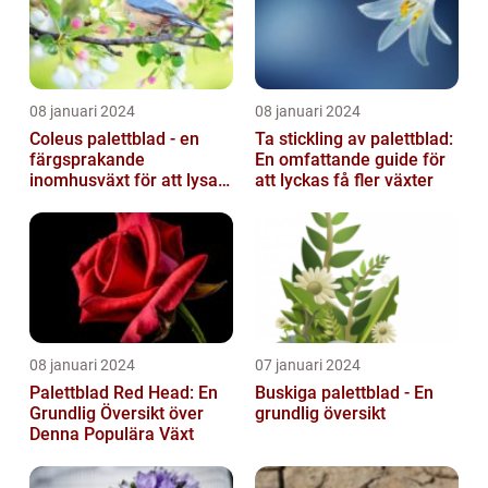
08 januari 2024
08 januari 2024
Coleus palettblad - en
Ta stickling av palettblad:
färgsprakande
En omfattande guide för
inomhusväxt för att lysa
att lyckas få fler växter
upp ditt hem
08 januari 2024
07 januari 2024
Palettblad Red Head: En
Buskiga palettblad - En
Grundlig Översikt över
grundlig översikt
Denna Populära Växt