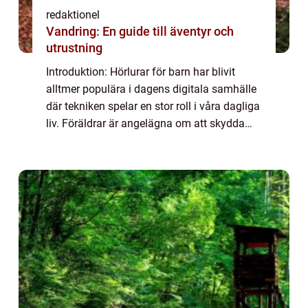
redaktionel
Vandring: En guide till äventyr och
utrustning
Introduktion: Hörlurar för barn har blivit
alltmer populära i dagens digitala samhälle
där tekniken spelar en stor roll i våra dagliga
liv. Föräldrar är angelägna om att skydda
sina barns hörsel samtidigt som de ger dem
möjlighet att njuta av ljud oc...