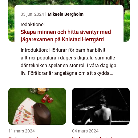
03 juni 2024
Mikaela Bergholm
redaktionel
Skapa minnen och hitta äventyr med
jägarexamen på Knistad Herrgård
Introduktion: Hörlurar för barn har blivit
alltmer populära i dagens digitala samhälle
där tekniken spelar en stor roll i våra dagliga
liv. Föräldrar är angelägna om att skydda
sina barns hörsel samtidigt som de ger dem
möjlighet att njuta av ljud oc...
11 mars 2024
04 mars 2024