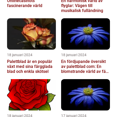
Onlinecasinots
En harmonisk värld av
fascinerande värld
flyglar: Vägen till
musikalisk fulländning
18 januari 2024
18 januari 2024
Palettblad är en populär
En fördjupande översikt
växt med sina färgglada
av palettblad com: En
blad och enkla skötsel
blomstrande värld av färg
och variation
18 januari 2024
17 januari 2024