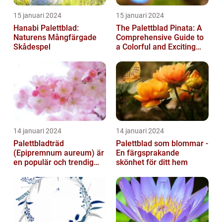
15 januari 2024
15 januari 2024
Hanabi Palettblad:
The Palettblad Pinata: A
Naturens Mångfärgade
Comprehensive Guide to
Skådespel
a Colorful and Exciting
Plant
14 januari 2024
14 januari 2024
Palettbladträd
Palettblad som blommar -
(Epipremnum aureum) är
En färgsprakande
en populär och trendig
skönhet för ditt hem
växt som har blivit alltmer
populär de ...