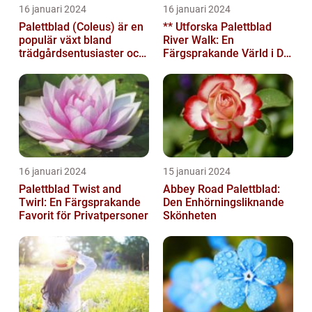
16 januari 2024
16 januari 2024
Palettblad (Coleus) är en
** Utforska Palettblad
populär växt bland
River Walk: En
trädgårdsentusiaster och
Färgsprakande Värld i Din
blomsterälskare
Trädgård**
16 januari 2024
15 januari 2024
Palettblad Twist and
Abbey Road Palettblad:
Twirl: En Färgsprakande
Den Enhörningsliknande
Favorit för Privatpersoner
Skönheten