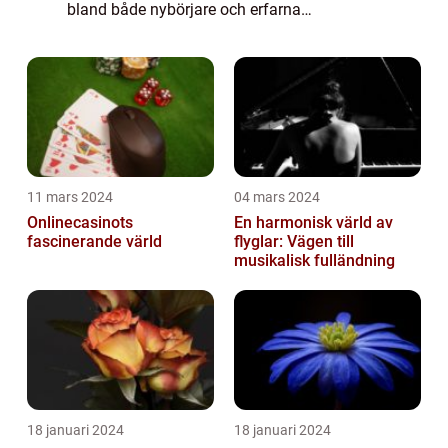
bland både nybörjare och erfarna
trädgårdsmästare. Dessa växter är kända
för sina färgglada blad och sina förmågor
att trivas bå...
11 mars 2024
04 mars 2024
Onlinecasinots
En harmonisk värld av
fascinerande värld
flyglar: Vägen till
musikalisk fulländning
18 januari 2024
18 januari 2024