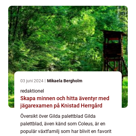
för sina färgglada blad och sina förmågor
att trivas bå...
03 juni 2024
Mikaela Bergholm
redaktionel
Skapa minnen och hitta äventyr med
jägarexamen på Knistad Herrgård
Översikt över Gilda palettblad Gilda
palettblad, även känd som Coleus, är en
populär växtfamilj som har blivit en favorit