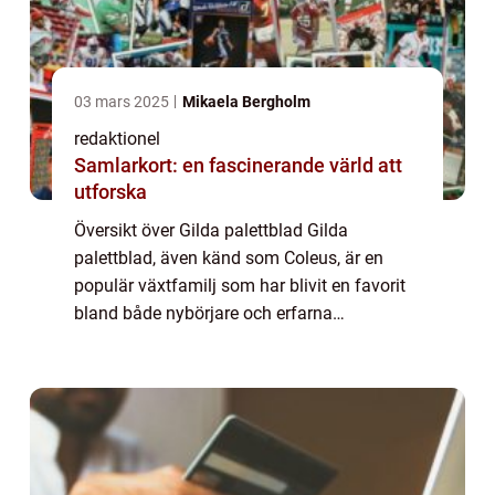
03 mars 2025
Mikaela Bergholm
redaktionel
Samlarkort: en fascinerande värld att
utforska
Översikt över Gilda palettblad Gilda
palettblad, även känd som Coleus, är en
populär växtfamilj som har blivit en favorit
bland både nybörjare och erfarna
trädgårdsmästare. Dessa växter är kända
för sina färgglada blad och sina förmågor
att trivas bå...