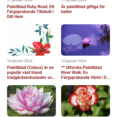
17 januari 2024
17 januari 2024
Palettblad Ruby Road: Ett
Är palettblad giftiga för
Färgsprakande Tillskott i
katter
Ditt Hem
16 januari 2024
16 januari 2024
Palettblad (Coleus) är en
** Utforska Palettblad
populär växt bland
River Walk: En
trädgårdsentusiaster och
Färgsprakande Värld i Din
blomsterälskare
Trädgård**