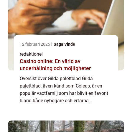
12 februari 2025
Saga Vinde
redaktionel
Casino online: En värld av
underhållning och möjligheter
Översikt över Gilda palettblad Gilda
palettblad, även känd som Coleus, är en
populär växtfamilj som har blivit en favorit
bland både nybörjare och erfarna
trädgårdsmästare. Dessa växter är kända
för sina färgglada blad och sina förmågor
att trivas bå...