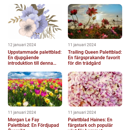
12 januari 2024
11 januari 2024
Uppstammade palettblad:
Trailing Queen Palettblad:
En djupgående
En färgsprakande favorit
introduktion till denna
för din trädgård
populära växt
11 januari 2024
11 januari 2024
Morgan Le Fay
Palettblad Haines: En
Palettblad: En Fördjupad
färgstark och populär