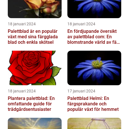
18 januari 2024
18 januari 2024
Palettblad är en populär
En fördjupande översikt
växt med sina färgglada
av palettblad com: En
blad och enkla skötsel
blomstrande värld av färg
och variation
18 januari 2024
17 januari 2024
Plantera palettblad: En
Palettblad Helmi: En
omfattande guide för
färgsprakande och
trädgårdsentusiaster
populär växt för hemmet