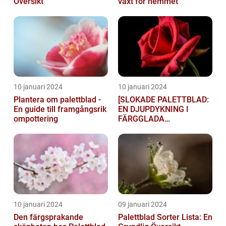
Översikt
växt för hemmet
10 januari 2024
10 januari 2024
Plantera om palettblad -
[SLOKADE PALETTBLAD:
En guide till framgångsrik
EN DJUPDYKNING I
ompottering
FÄRGGLADA
LYGTSORTEXIENS
UNDERBARA VÄRLD]
10 januari 2024
09 januari 2024
Den färgsprakande
Palettblad Sorter Lista: En