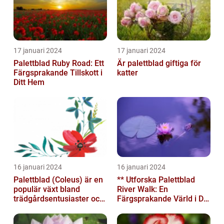
17 januari 2024
17 januari 2024
Palettblad Ruby Road: Ett
Är palettblad giftiga för
Färgsprakande Tillskott i
katter
Ditt Hem
16 januari 2024
16 januari 2024
Palettblad (Coleus) är en
** Utforska Palettblad
populär växt bland
River Walk: En
trädgårdsentusiaster och
Färgsprakande Värld i Din
blomsterälskare
Trädgård**