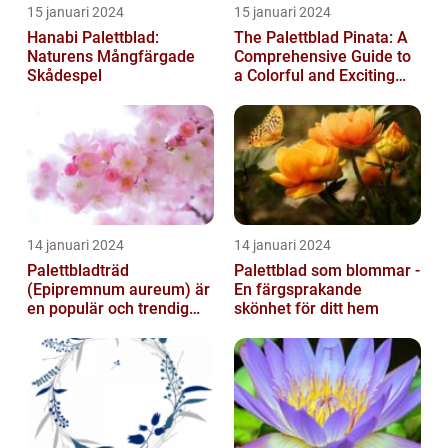
15 januari 2024
15 januari 2024
Hanabi Palettblad:
The Palettblad Pinata: A
Naturens Mångfärgade
Comprehensive Guide to
Skådespel
a Colorful and Exciting
Plant
14 januari 2024
14 januari 2024
Palettbladträd
Palettblad som blommar -
(Epipremnum aureum) är
En färgsprakande
en populär och trendig
skönhet för ditt hem
växt som har blivit alltmer
populär de ...