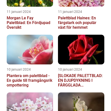
11 januari 2024
11 januari 2024
Morgan Le Fay
Palettblad Haines: En
Palettblad: En Fördjupad
färgstark och populär
Översikt
växt för hemmet
10 januari 2024
10 januari 2024
Plantera om palettblad -
[SLOKADE PALETTBLAD:
En guide till framgångsrik
EN DJUPDYKNING I
ompottering
FÄRGGLADA
LYGTSORTEXIENS
UNDERBARA VÄRLD]