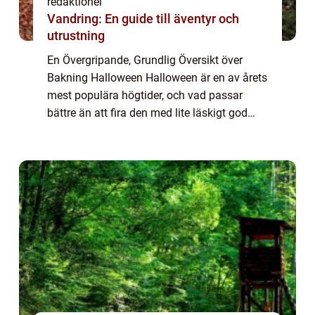
redaktionel
Vandring: En guide till äventyr och
utrustning
En Övergripande, Grundlig Översikt över
Bakning Halloween Halloween är en av årets
mest populära högtider, och vad passar
bättre än att fira den med lite läskigt god
bakning? Bakning Halloween är konsten att
skapa läckra och skrämmande bakverk som
pa...