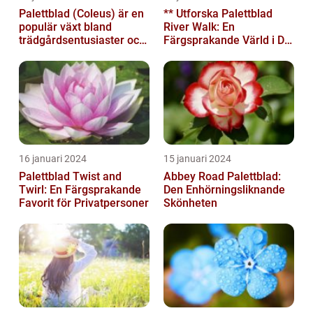
Palettblad (Coleus) är en
** Utforska Palettblad
populär växt bland
River Walk: En
trädgårdsentusiaster och
Färgsprakande Värld i Din
blomsterälskare
Trädgård**
16 januari 2024
15 januari 2024
Palettblad Twist and
Abbey Road Palettblad:
Twirl: En Färgsprakande
Den Enhörningsliknande
Favorit för Privatpersoner
Skönheten