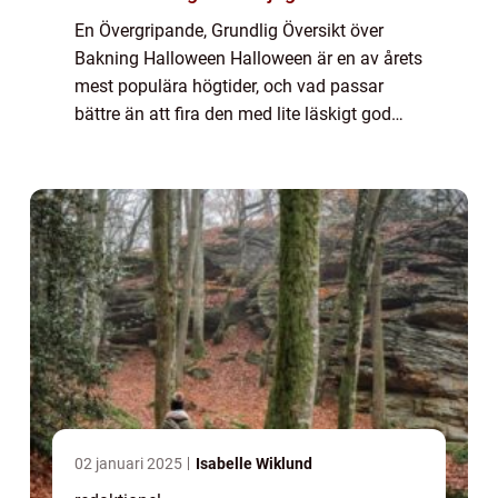
En Övergripande, Grundlig Översikt över
Bakning Halloween Halloween är en av årets
mest populära högtider, och vad passar
bättre än att fira den med lite läskigt god
bakning? Bakning Halloween är konsten att
skapa läckra och skrämmande bakverk som
pa...
02 januari 2025
Isabelle Wiklund