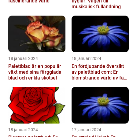
fascinerande värld
flyglar: Vägen till
musikalisk fulländning
18 januari 2024
18 januari 2024
Palettblad är en populär
En fördjupande översikt
växt med sina färgglada
av palettblad com: En
blad och enkla skötsel
blomstrande värld av färg
och variation
18 januari 2024
17 januari 2024