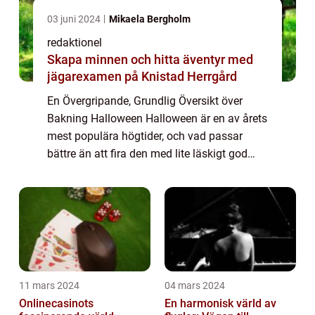
03 juni 2024
Mikaela Bergholm
redaktionel
Skapa minnen och hitta äventyr med
jägarexamen på Knistad Herrgård
En Övergripande, Grundlig Översikt över
Bakning Halloween Halloween är en av årets
mest populära högtider, och vad passar
bättre än att fira den med lite läskigt god
bakning? Bakning Halloween är konsten att
skapa läckra och skrämmande bakverk som
pa...
11 mars 2024
04 mars 2024
Onlinecasinots
En harmonisk värld av