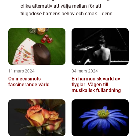
olika alternativ att välja mellan för att
tillgodose barnens behov och smak. I denna
artikel kommer vi att ge en grundlig översikt
av badkläder för barn, presentera olika t...
11 mars 2024
04 mars 2024
Onlinecasinots
En harmonisk värld av
fascinerande värld
flyglar: Vägen till
musikalisk fulländning