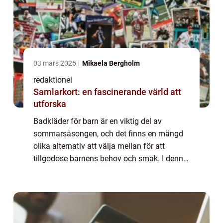
03 mars 2025
Mikaela Bergholm
redaktionel
Samlarkort: en fascinerande värld att
utforska
Badkläder för barn är en viktig del av
sommarsäsongen, och det finns en mängd
olika alternativ att välja mellan för att
tillgodose barnens behov och smak. I denna
artikel kommer vi att ge en grundlig översikt
av badkläder för barn, presentera olika t...