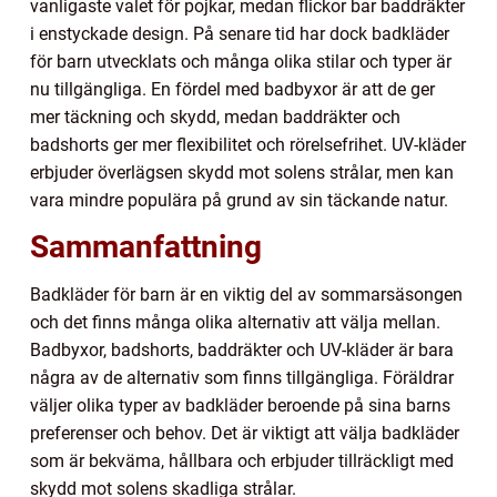
vanligaste valet för pojkar, medan flickor bar baddräkter
i enstyckade design. På senare tid har dock badkläder
för barn utvecklats och många olika stilar och typer är
nu tillgängliga. En fördel med badbyxor är att de ger
mer täckning och skydd, medan baddräkter och
badshorts ger mer flexibilitet och rörelsefrihet. UV-kläder
erbjuder överlägsen skydd mot solens strålar, men kan
vara mindre populära på grund av sin täckande natur.
Sammanfattning
Badkläder för barn är en viktig del av sommarsäsongen
och det finns många olika alternativ att välja mellan.
Badbyxor, badshorts, baddräkter och UV-kläder är bara
några av de alternativ som finns tillgängliga. Föräldrar
väljer olika typer av badkläder beroende på sina barns
preferenser och behov. Det är viktigt att välja badkläder
som är bekväma, hållbara och erbjuder tillräckligt med
skydd mot solens skadliga strålar.