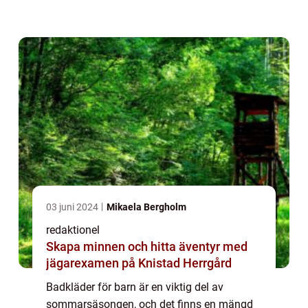
artikel kommer vi att ge en grundlig översikt
av badkläder för barn, presentera olika t...
03 juni 2024
Mikaela Bergholm
redaktionel
Skapa minnen och hitta äventyr med
jägarexamen på Knistad Herrgård
Badkläder för barn är en viktig del av
sommarsäsongen, och det finns en mängd