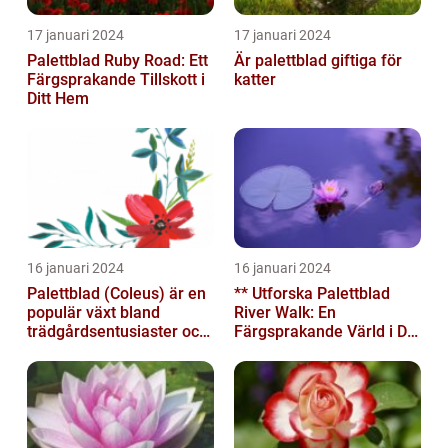
17 januari 2024
17 januari 2024
Palettblad Ruby Road: Ett
Är palettblad giftiga för
Färgsprakande Tillskott i
katter
Ditt Hem
16 januari 2024
16 januari 2024
Palettblad (Coleus) är en
** Utforska Palettblad
populär växt bland
River Walk: En
trädgårdsentusiaster och
Färgsprakande Värld i Din
blomsterälskare
Trädgård**