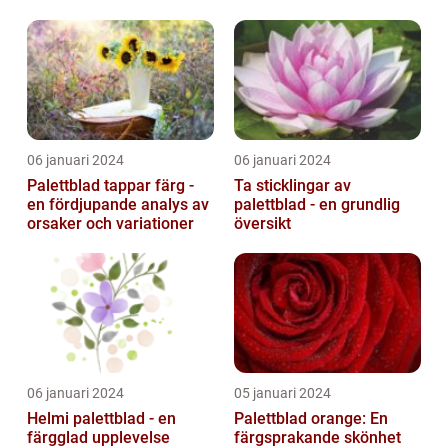
trädgårdar
06 januari 2024
06 januari 2024
Palettblad tappar färg -
Ta sticklingar av
en fördjupande analys av
palettblad - en grundlig
orsaker och variationer
översikt
06 januari 2024
05 januari 2024
Helmi palettblad - en
Palettblad orange: En
färgglad upplevelse
färgsprakande skönhet