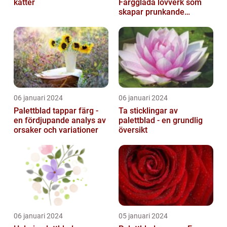
katter
Färgglada lövverk som
skapar prunkande
trädgårdar
06 januari 2024
06 januari 2024
Palettblad tappar färg -
Ta sticklingar av
en fördjupande analys av
palettblad - en grundlig
orsaker och variationer
översikt
06 januari 2024
05 januari 2024