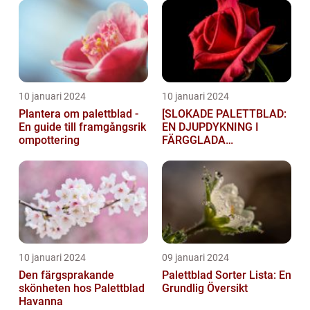
10 januari 2024
10 januari 2024
Plantera om palettblad -
[SLOKADE PALETTBLAD:
En guide till framgångsrik
EN DJUPDYKNING I
ompottering
FÄRGGLADA
LYGTSORTEXIENS
UNDERBARA VÄRLD]
10 januari 2024
09 januari 2024
Den färgsprakande
Palettblad Sorter Lista: En
skönheten hos Palettblad
Grundlig Översikt
Havanna