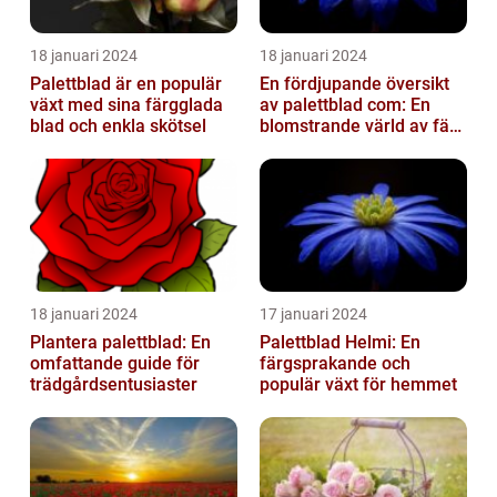
18 januari 2024
18 januari 2024
Palettblad är en populär
En fördjupande översikt
växt med sina färgglada
av palettblad com: En
blad och enkla skötsel
blomstrande värld av färg
och variation
18 januari 2024
17 januari 2024
Plantera palettblad: En
Palettblad Helmi: En
omfattande guide för
färgsprakande och
trädgårdsentusiaster
populär växt för hemmet