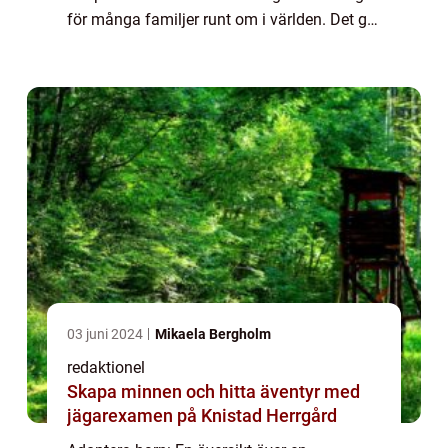
för många familjer runt om i världen. Det ger
möjlighet för människor att bilda eller
utvidga sin familj och ge ett kärleksfullt h...
03 juni 2024
Mikaela Bergholm
redaktionel
Skapa minnen och hitta äventyr med
jägarexamen på Knistad Herrgård