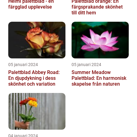
Helmi palettblad - en
Palettblad orange: En
färgglad upplevelse
färgsprakande skönhet
till ditt hem
05 januari 2024
05 januari 2024
Palettblad Abbey Road:
Summer Meadow
En djupdykning i dess
Palettblad: En harmonisk
skönhet och variation
skapelse från naturen
04 januari 2024