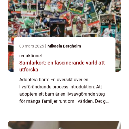
03 mars 2025
Mikaela Bergholm
redaktionel
Samlarkort: en fascinerande värld att
utforska
Adoptera barn: En översikt över en
livsförändrande process Introduktion: Att
adoptera ett barn är en livsavgörande steg
för många familjer runt om i världen. Det ger
möjlighet för människor att bilda eller
utvidga sin familj och ge ett kärleksfullt h...