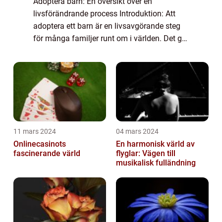
Adoptera barn: En översikt över en
livsförändrande process Introduktion: Att
adoptera ett barn är en livsavgörande steg
för många familjer runt om i världen. Det ger
möjlighet för människor att bilda eller
utvidga sin familj och ge ett kärleksfullt h...
11 mars 2024
04 mars 2024
Onlinecasinots
En harmonisk värld av
fascinerande värld
flyglar: Vägen till
musikalisk fulländning