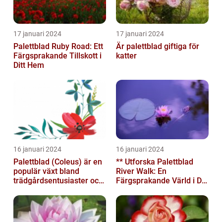
17 januari 2024
17 januari 2024
Palettblad Ruby Road: Ett
Är palettblad giftiga för
Färgsprakande Tillskott i
katter
Ditt Hem
16 januari 2024
16 januari 2024
Palettblad (Coleus) är en
** Utforska Palettblad
populär växt bland
River Walk: En
trädgårdsentusiaster och
Färgsprakande Värld i Din
blomsterälskare
Trädgård**